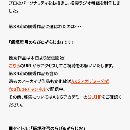
プロのパーソナリティをお招きし、模擬ラジオ番組を制作しま
した。
第３８期の優秀作品に選ばれたのは・・・
「飯塚雅弓のらびゅ💕らじお」
です！
優秀作品は本日より配信開始！
こちら
のURLからアクセスしてご視聴をお願いいたします。
第３９期の優秀作品も含め
過去のアーカイブ作品も文化放送
A＆Gアカデミー公式
YouTubeチャンネル
で配信中。
その他、募集についてはＡ＆Ｇアカデミーの
公式HP
をご確認く
ださい。
■タイトル：
「飯塚雅弓のらびゅ💕らじお」